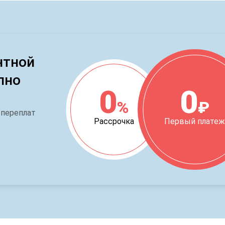
нтной
пно
0
0
%
₽
 переплат
Рассрочка
Первый плате