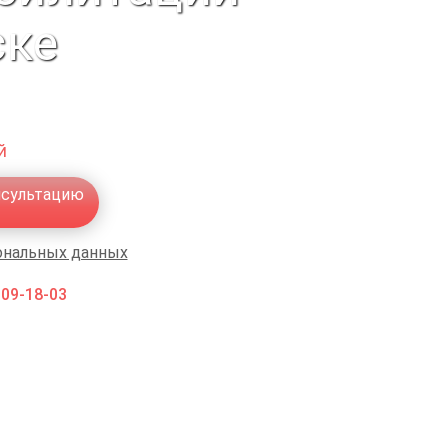
ске
й
нсультацию
ональных данных
009-18-03