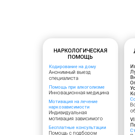
НАРКОЛОГИЧЕСКАЯ
ПОМОЩЬ
И
Кодирование на дому
Л
Анонимный выезд
В
специалиста
О
Помощь при алкоголизме
У
Инновационная медицина
К
С
Мотивация на лечение
В
наркозависимости
о
Индивидуальная
мотивация зависимого
V
П
Бесплатные консультации
С
Помощь с подбором