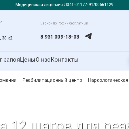
Медицинская лицензия Л041-01177-91/00561129
но
Звонок по России бесплатный
8 931 009-18-03
, 38 к2
т запоя
Цены
О нас
Контакты
комании
Реабилитационный центр
Наркологическая
 12 шагов для ре