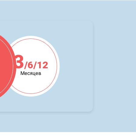
3
/6/12
ж
Месяцев