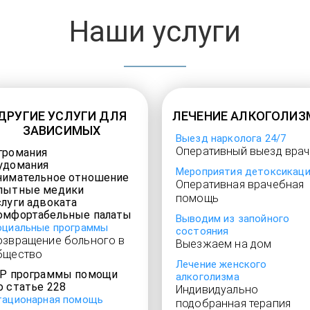
Наши услуги
ДРУГИЕ УСЛУГИ ДЛЯ
ЛЕЧЕНИЕ АЛКОГОЛИЗ
ЗАВИСИМЫХ
Выезд нарколога 24/7
Оперативный выезд врач
громания
удомания
Мероприятия детоксикац
нимательное отношение
Оперативная врачебная
пытные медики
помощь
слуги адвоката
омфортабельные палаты
Выводим из запойного
оциальные программы
состояния
озвращение больного в
Выезжаем на дом
бщество
Лечение женского
IP программы помощи
алкоголизма
о статье 228
Индивидуально
тационарная помощь
подобранная терапия