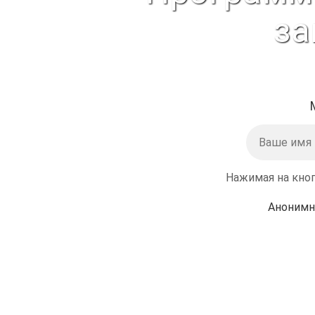
за
Нажимая на кноп
Анонимн