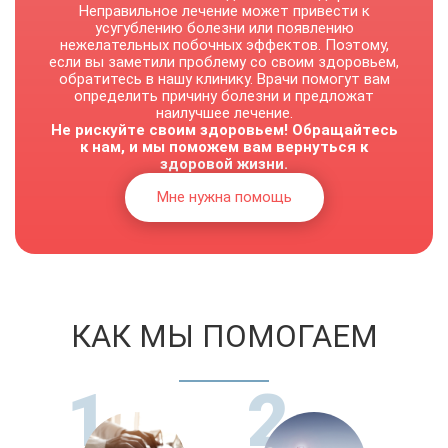
Неправильное лечение может привести к
усугублению болезни или появлению
нежелательных побочных эффектов. Поэтому,
если вы заметили проблему со своим здоровьем,
обратитесь в нашу клинику. Врачи помогут вам
определить причину болезни и предложат
наилучшее лечение.
Не рискуйте своим здоровьем! Обращайтесь
к нам, и мы поможем вам вернуться к
здоровой жизни.
Мне нужна помощь
КАК МЫ ПОМОГАЕМ
1
2