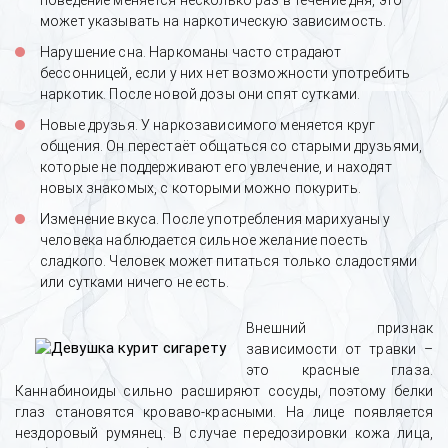
поведение меняется несколько раз в течение дня, это
может указывать на наркотическую зависимость.
Нарушение сна. Наркоманы часто страдают
бессонницей, если у них нет возможности употребить
наркотик. После новой дозы они спят сутками.
Новые друзья. У наркозависимого меняется круг
общения. Он перестаёт общаться со старыми друзьями,
которые не поддерживают его увлечение, и находят
новых знакомых, с которыми можно покурить.
Изменение вкуса. После употребления марихуаны у
человека наблюдается сильное желание поесть
сладкого. Человек может питаться только сладостями
или сутками ничего не есть.
Внешний признак
зависимости от травки –
это красные глаза.
Каннабиноиды сильно расширяют сосуды, поэтому белки
глаз становятся кроваво-красными. На лице появляется
нездоровый румянец. В случае передозировки кожа лица,