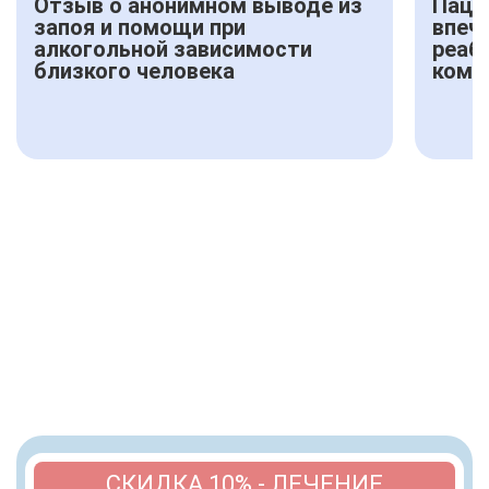
Отзыв о анонимном выводе из
Паци
запоя и помощи при
впеч
алкогольной зависимости
реаб
близкого человека
комф
СКИДКА 10% - ЛЕЧЕНИЕ