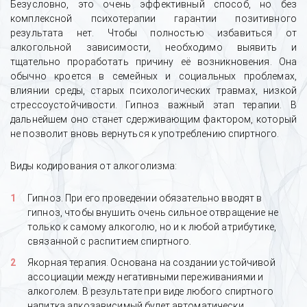
Безусловно, это очень эффективный способ, но без
комплексной психотерапии гарантии позитивного
результата нет. Чтобы полностью избавиться от
алкогольной зависимости, необходимо выявить и
тщательно проработать причину её возникновения. Она
обычно кроется в семейных и социальных проблемах,
влиянии среды, старых психологических травмах, низкой
стрессоустойчивости. Гипноз важный этап терапии. В
дальнейшем оно станет сдерживающим фактором, который
не позволит вновь вернуться к употреблению спиртного.
Виды кодирования от алкоголизма:
Гипноз. При его проведении обязательно вводят в
гипноз, чтобы внушить очень сильное отвращение не
только к самому алкоголю, но и к любой атрибутике,
связанной с распитием спиртного.
Якорная терапия. Основана на создании устойчивой
ассоциации между негативными переживаниями и
алкоголем. В результате при виде любого спиртного
напитка алкозависимый будет автоматически