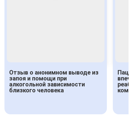
Отзыв о анонимном выводе из
Паци
запоя и помощи при
впеч
алкогольной зависимости
реаб
близкого человека
комф