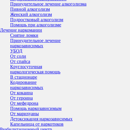
Принудительное лечение алкоголизма
Пивной алкоголизм
Женский алкоголизм
Подростковый алкоголизм
Помощь при алкоголизме
Лечение наркомании
Снятие ломки
Принудительное лечение
наркозависимых
УБОД
От соли
От спайса
Круглосуточная
наркологическая помощь
В стационаре
Кодирование
наркозависимых
От кокаина
От героина
От мефедрона
Помощь наркозависимым
От марихуаны
Детоксикация наркозависимых
Капельница от наркотиков
Реабилитационный центр