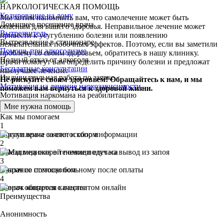
НАРКОЛОГИЧЕСКАЯ ПОМОЩЬ
Кодирование на дому
Мы хотим напомнить вам, что самолечение может быть
Домашнее посещение врача
опасным для вашего здоровья. Неправильное лечение может
Вытрезвитель
привести к усугублению болезни или появлению
Вытрезвление в стационаре
нежелательных побочных эффектов. Поэтому, если вы заметили
Помощь при алкоголизме
проблему со своим здоровьем, обратитесь в нашу клинику.
Полный отказ от алкоголя
Врачи помогут вам определить причину болезни и предложат
Бесплатные консультации
наилучшее лечение.
Индивидуальная работа по заявке
Не рискуйте своим здоровьем! Обращайтесь к нам, и мы
Мотивация на лечение наркозависимости
поможем вам вернуться к здоровой жизни.
Мотивация наркомана на реабилитацию
От 2500 руб.
Мне нужна помощь
Как мы помогаем
1
Поступление заявки и сбор информации
2
Выезд медиков в течение получаса
3
Оказание помощи больному после оплаты
4
Звонок контроля качества
Преимущества
Анонимность