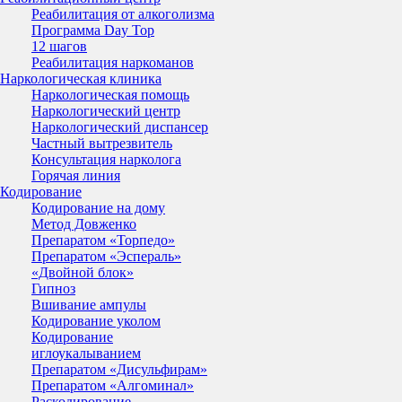
Реабилитация от алкоголизма
Программа Day Top
12 шагов
Реабилитация наркоманов
Наркологическая клиника
Наркологическая помощь
Наркологический центр
Наркологический диспансер
Частный вытрезвитель
Консультация нарколога
Горячая линия
Кодирование
Кодирование на дому
Метод Довженко
Препаратом «Торпедо»
Препаратом «Эспераль»
«Двойной блок»
Гипноз
Вшивание ампулы
Кодирование уколом
Кодирование
иглоукалыванием
Препаратом «Дисульфирам»
Препаратом «Алгоминал»
Раскодирование