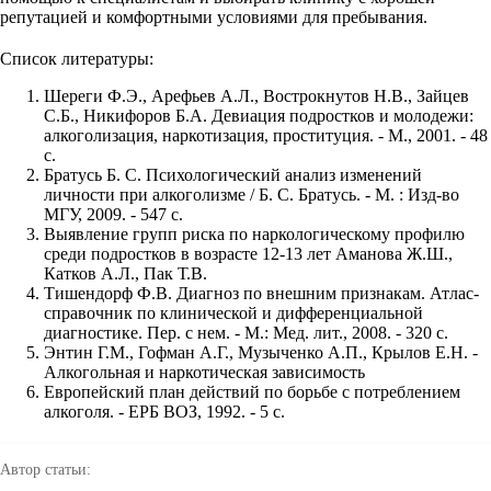
репутацией и комфортными условиями для пребывания.
Список литературы:
Шереги Ф.Э., Арефьев А.Л., Вострокнутов Н.В., Зайцев
С.Б., Никифоров Б.А. Девиация подростков и молодежи:
алкоголизация, наркотизация, проституция. - М., 2001. - 48
с.
Братусь Б. С. Психологический анализ изменений
личности при алкоголизме / Б. С. Братусь. - М. : Изд-во
МГУ, 2009. - 547 с.
Выявление групп риска по наркологическому профилю
среди подростков в возрасте 12-13 лет Аманова Ж.Ш.,
Катков А.Л., Пак Т.В.
Тишендорф Ф.В. Диагноз по внешним признакам. Атлас-
справочник по клинической и дифференциальной
диагностике. Пер. с нем. - М.: Мед. лит., 2008. - 320 с.
Энтин Г.М., Гофман А.Г., Музыченко А.П., Крылов Е.Н. -
Алкогольная и наркотическая зависимость
Европейский план действий по борьбе с потреблением
алкоголя. - ЕРБ ВОЗ, 1992. - 5 с.
Автор статьи: