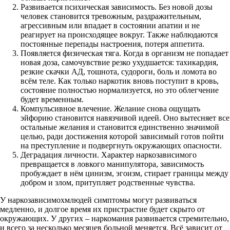
Развивается психическая зависимость. Без новой дозы
человек становится тревожным, раздражительным,
агрессивным или впадает в состоянии апатии и не
реагирует на происходящее вокруг. Также наблюдаются
постоянные перепады настроения, потеря аппетита.
Появляется физическая тяга. Когда в организм не попадает
новая доза, самочувствие резко ухудшается: тахикардия,
резкие скачки АД, тошнота, судороги, боль и ломота во
всём теле. Как только наркотик вновь поступит в кровь,
состояние полностью нормализуется, но это облегчение
будет временным.
Компульсивное влечение. Желание снова ощущать
эйфорию становится навязчивой идеей. Оно вытесняет все
остальные желания и становится единственно значимой
целью, ради достижения которой зависимый готов пойти
на преступление и подвергнуть окружающих опасности.
Деградация личности. Характер наркозависимого
превращается в ловкого манипулятора, зависимость
пробуждает в нём цинизм, эгоизм, стирает границы между
добром и злом, притупляет родственные чувства.
У наркозависимохмлюдей симптомы могут развиваться
медленно, и долгое время их пристрастие будет скрыто от
окружающих. У других – наркомания развивается стремительно,
и всего за несколько месяцев больной меняется. Всё зависит от